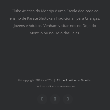
Clube Atlético do Montijo é uma Escola dedicada ao
ensino de Karate Shotokan Tradicional, para Crianças,
Jovens e Adultos. Venham visitar-nos no Dojo do
Montijo ou no Dojo das Faias.
© Copyright 2017 -
2026 |
Clube Atlético do Montijo
Todos os direitos Reservados
Facebook
Twitter
Instagram