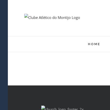
Skip
to
content
Search
for:
HOME