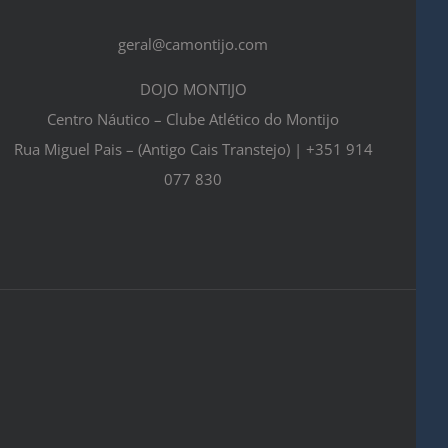
geral@camontijo.com
DOJO MONTIJO
Centro Náutico – Clube Atlético do Montijo
Rua Miguel Pais – (Antigo Cais Transtejo) | +351 914
077 830